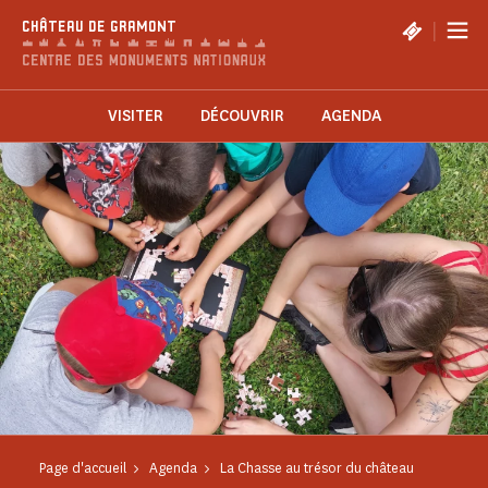
Panneau de gestion des cookies
|
CHÂTEAU DE GRAMONT
VISITER
DÉCOUVRIR
AGENDA
Page d'accueil
Agenda
La Chasse au trésor du château