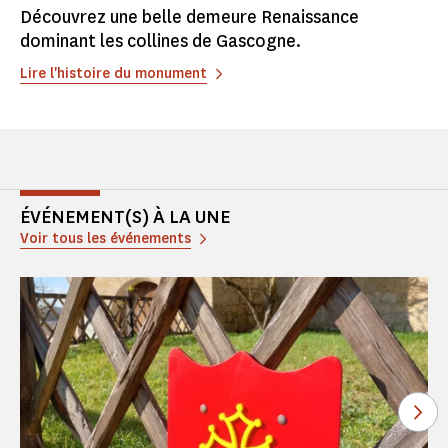
Découvrez une belle demeure Renaissance
dominant les collines de Gascogne.
Lire l'histoire du monument
ÉVÉNEMENT(S) À LA UNE
Voir tous les événements
Voi