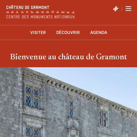
Panneau de gestion des cookies
|
CHÂTEAU DE GRAMONT
VISITER
DÉCOUVRIR
AGENDA
Bienvenue au château de Gramont